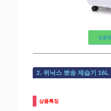
상품정
2. 위닉스 뽀송 제습기 16L
상품특징