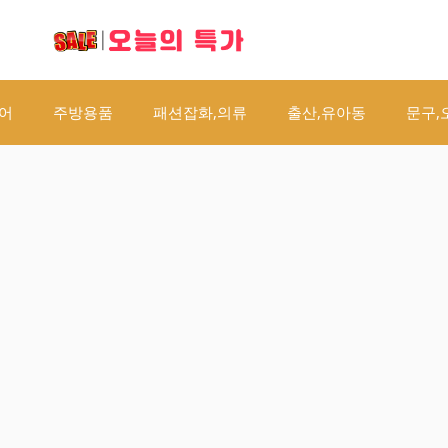
오늘의 특가
어
주방용품
패션잡화,의류
출산,유아동
문구,