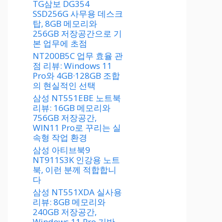
TG삼보 DG354
SSD256G 사무용 데스크
탑, 8GB 메모리와
256GB 저장공간으로 기
본 업무에 초점
NT200B5C 업무 효율 관
점 리뷰: Windows 11
Pro와 4GB·128GB 조합
의 현실적인 선택
삼성 NT551EBE 노트북
리뷰: 16GB 메모리와
756GB 저장공간,
WIN11 Pro로 꾸리는 실
속형 작업 환경
삼성 아티브북9
NT911S3K 인강용 노트
북, 이런 분께 적합합니
다
삼성 NT551XDA 실사용
리뷰: 8GB 메모리와
240GB 저장공간,
Windows 11 Pro 기반