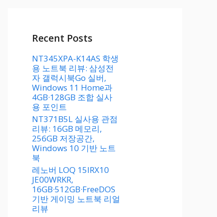
Recent Posts
NT345XPA-K14AS 학생
용 노트북 리뷰: 삼성전
자 갤럭시북Go 실버,
Windows 11 Home과
4GB·128GB 조합 실사
용 포인트
NT371B5L 실사용 관점
리뷰: 16GB 메모리,
256GB 저장공간,
Windows 10 기반 노트
북
레노버 LOQ 15IRX10
JE00WRKR,
16GB·512GB·FreeDOS
기반 게이밍 노트북 리얼
리뷰