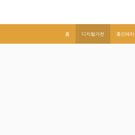
홈
디지털가전
홈인테리