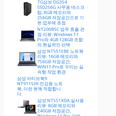
TG삼보 DG354
SSD256G 사무용 데스크
탑, 8GB 메모리와
256GB 저장공간으로 기
본 업무에 초점
NT200B5C 업무 효율 관
점 리뷰: Windows 11
Pro와 4GB·128GB 조합
의 현실적인 선택
삼성 NT551EBE 노트북
리뷰: 16GB 메모리와
756GB 저장공간,
WIN11 Pro로 꾸리는 실
속형 작업 환경
삼성 아티브북9
NT911S3K 인강용 노트
북, 이런 분께 적합합니
다
삼성 NT551XDA 실사용
리뷰: 8GB 메모리와
240GB 저장공간,
Windows 11 Pro 기반