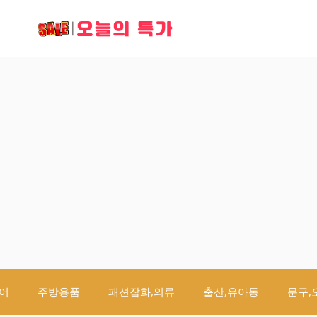
오늘의 특가
어
주방용품
패션잡화,의류
출산,유아동
문구,