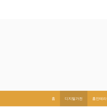
컨
텐
츠
로
건
너
뛰
기
홈
디지털가전
홈인테리