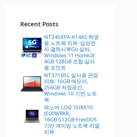
Recent Posts
NT345XPA-K14AS 학생
용 노트북 리뷰: 삼성전
자 갤럭시북Go 실버,
Windows 11 Home과
4GB·128GB 조합 실사
용 포인트
NT371B5L 실사용 관점
리뷰: 16GB 메모리,
256GB 저장공간,
Windows 10 기반 노트
북
레노버 LOQ 15IRX10
JE00WRKR,
16GB·512GB·FreeDOS
기반 게이밍 노트북 리얼
리뷰