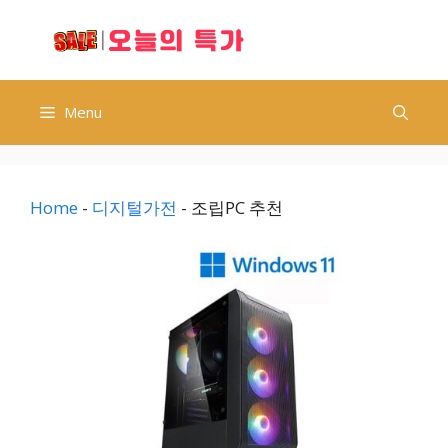
컨
오늘의 특가
텐
츠
로
건
Menu
너
뛰
기
Home
-
디지털가전
-
조립PC 추천