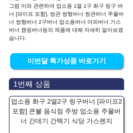
그럼 이와 관련하여 업소용 1열 1구 화구 링구 버
너 [파이프 포함], 쌍관 쌍형버너 쌍관버너 주물버
너 쌍형버너 2구버너 업소용버너 야외버너 가스
버너 캠핑버너등의 제품에 대해 자세히 알아보겠
습니다.
이번달 특가상품 바로가기
1번째 상품
업소용 화구 2열2구 링구버너 [파이프2
포함] 큰불 음식점 주방 업소용 주물버
너 간데기 간텍기 식당 가스렌지