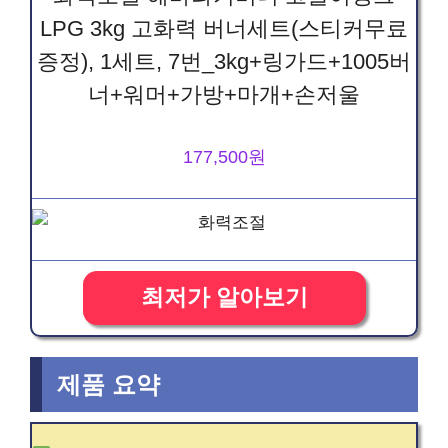
LPG 3kg 고화력 버너세트(스티커무료
증정), 1세트, 7번_3kg+링가드+1005버
너+워머+가방+마개+손저울
177,500원
최저가 알아보기
제품 요약