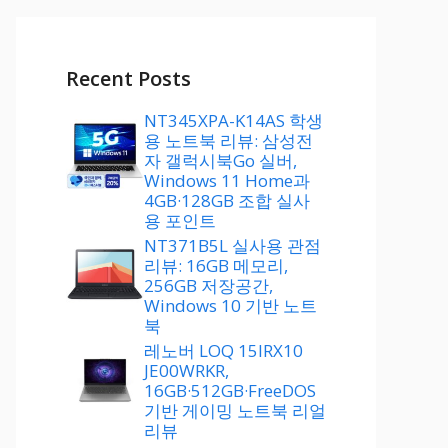
Recent Posts
NT345XPA-K14AS 학생
용 노트북 리뷰: 삼성전
자 갤럭시북Go 실버,
Windows 11 Home과
4GB·128GB 조합 실사
용 포인트
NT371B5L 실사용 관점
리뷰: 16GB 메모리,
256GB 저장공간,
Windows 10 기반 노트
북
레노버 LOQ 15IRX10
JE00WRKR,
16GB·512GB·FreeDOS
기반 게이밍 노트북 리얼
리뷰