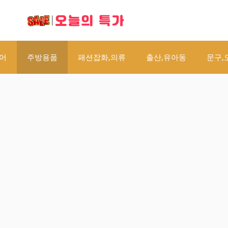
오늘의 특가
어
주방용품
패션잡화,의류
출산,유아동
문구,