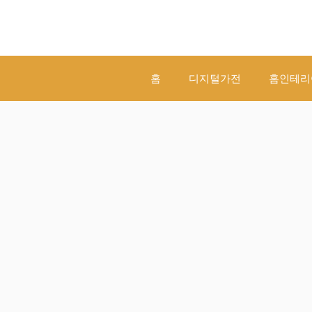
컨
텐
츠
로
건
홈
디지털가전
홈인테리
너
뛰
기