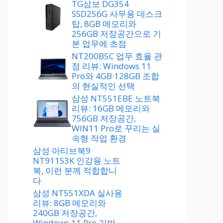
TG삼보 DG354
SSD256G 사무용 데스크
탑, 8GB 메모리와
256GB 저장공간으로 기
본 업무에 초점
NT200B5C 업무 효율 관
점 리뷰: Windows 11
Pro와 4GB·128GB 조합
의 현실적인 선택
삼성 NT551EBE 노트북
리뷰: 16GB 메모리와
756GB 저장공간,
WIN11 Pro로 꾸리는 실
속형 작업 환경
삼성 아티브북9
NT911S3K 인강용 노트
북, 이런 분께 적합합니
다
삼성 NT551XDA 실사용
리뷰: 8GB 메모리와
240GB 저장공간,
Windows 11 Pro 기반